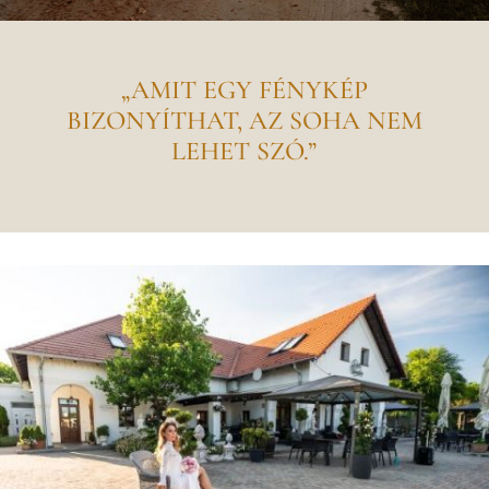
„AMIT EGY FÉNYKÉP
BIZONYÍTHAT, AZ SOHA NEM
LEHET SZÓ.”