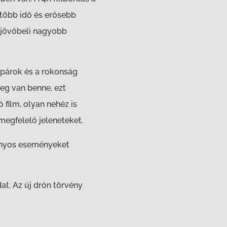
 több idő és erősebb
 jövőbeli nagyobb
a párok és a rokonság
eg van benne, ezt
film, olyan nehéz is
megfelelő jeleneteket.
zonyos eseményeket
at. Az új drón törvény