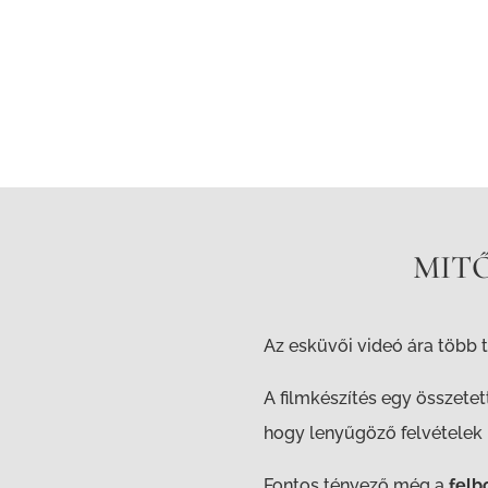
MITŐ
Az esküvői videó ára több 
A filmkészítés egy összete
hogy lenyűgöző felvételek k
Fontos tényező még a
felb