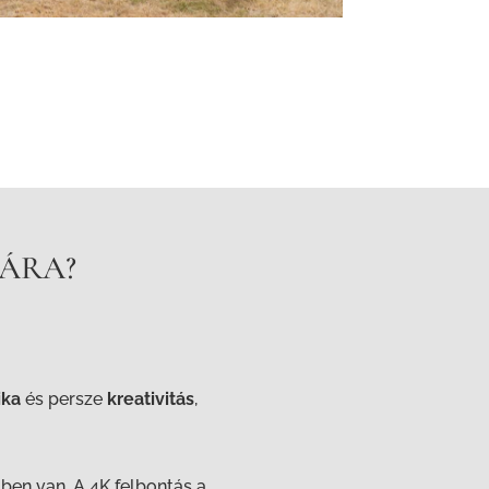
 ÁRA?
ika
és persze
kreativitás
,
őben van. A 4K felbontás a