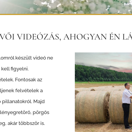
VŐI VIDEÓZÁS, AHOGYAN ÉN L
omról készült videó ne
ell figyelni.
telek. Fontosak az
jenek felvételek a
pillanatokról. Majd
 lényegretörő, pörgős
, akár többször is.