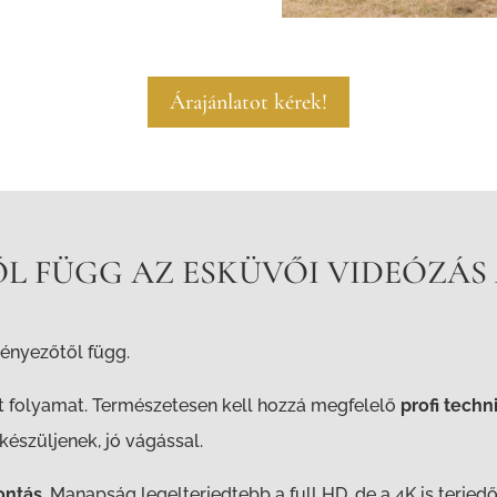
Árajánlatot kérek!
L FÜGG AZ ESKÜVŐI VIDEÓZÁS
tényezőtől függ.
tt folyamat. Természetesen kell hozzá megfelelő
profi techn
észüljenek, jó vágással.
ontás
. Manapság legelterjedtebb a full HD, de a 4K is terjed