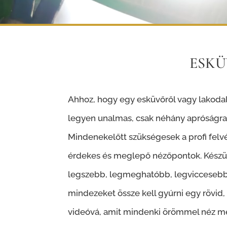
ESKÜ
Ahhoz, hogy egy esküvőről vagy lakodal
legyen unalmas, csak néhány apróságra k
Mindenekelőtt szükségesek a profi felvé
érdekes és meglepő nézőpontok. Készül
legszebb, legmeghatóbb, legviccesebb 
mindezeket össze kell gyúrni egy rövid,
videóvá, amit mindenki örömmel néz meg