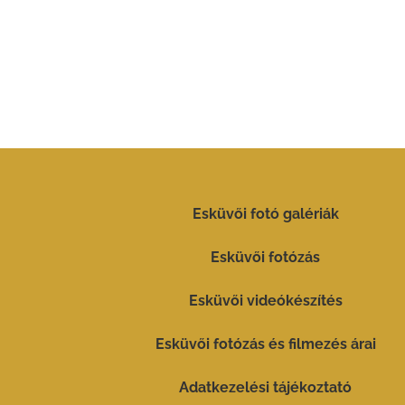
Esküvői fotó galériák
Esküvői fotózás
Esküvői videókészítés
Esküvői fotózás és filmezés árai
Adatkezelési tájékoztató