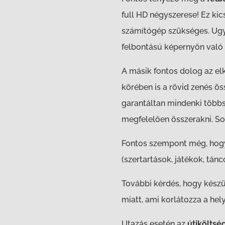
full HD négyszerese! Ez ki
számítógép szükséges. Ugy
felbontású képernyőn való 
A másik fontos dolog az el
körében is a rövid zenés ö
garantáltan mindenki többs
megfelelően összerakni. So
Fontos szempont még, hogy
(szertartások, játékok, tán
További kérdés, hogy kész
miatt, ami korlátozza a hely
Utazás esetén az
útiköltsé