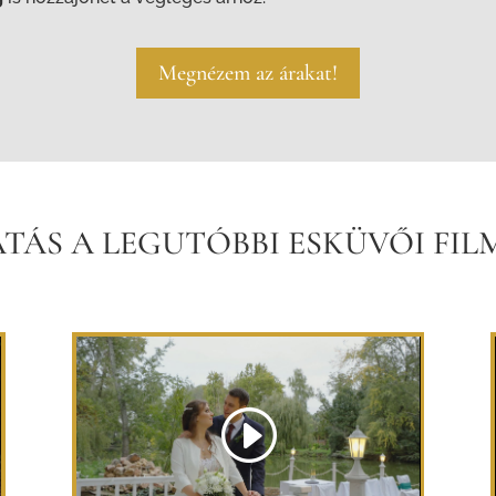
Megnézem az árakat!
TÁS A LEGUTÓBBI ESKÜVŐI FIL