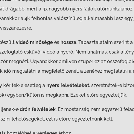
csit drágább, mert a 4x nagyobb nyers fájlok utómunkájához
anakkor a 4K felbontás valószínűleg alkalmasabb lesz egy
visszanézésre.
készült
videó minősége
és
hossza
. Tapasztalataim szerint 
sszefoglaló esküvői videó a nyerő. Nem unalmas, csak a lény
zör megnézi. Ugyanakkor amilyen szuper ez az összefoglaló 
k idő megtalálni a megfelelő zenét, a zenéhez megtalálni a 
 kéritek-e esetleg a
nyers felvételeket
, szeretnétek-e bi
cok) egyben/külön is megkapni. Ezeket előre egyeztetjük.
üljenek-e
drón felvételek
. Ez mostanság nem egyszerű felad
színi lehetőségeket, ezt is előre egyeztetnünk kell.
g
is hozzájöhet a végleges árhoz.