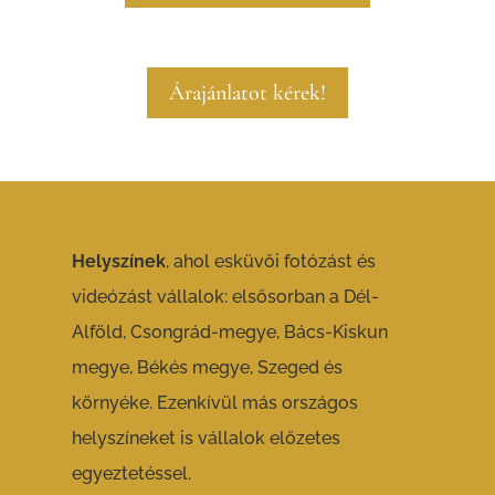
Árajánlatot kérek!
Helyszínek
, ahol esküvői fotózást és
videózást vállalok: elsősorban a Dél-
Alföld, Csongrád-megye, Bács-Kiskun
megye, Békés megye, Szeged és
környéke. Ezenkívül más országos
helyszíneket is vállalok előzetes
egyeztetéssel.