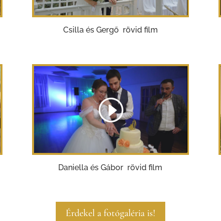
Csilla és Gergő rövid film
Daniella és Gábor rövid film
Érdekel a fotógaléria is!