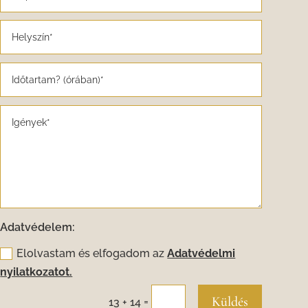
Adatvédelem:
Elolvastam és elfogadom az
Adatvédelmi
nyilatkozatot.
Küldés
=
13 + 14