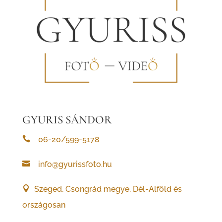
GYURIS SÁNDOR

06-20/599-5178

info@
gyurissfoto.hu

Szeged, Csongrád megye, Dél-Alföld és
országosan